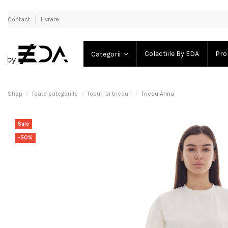
Contact
Livrare
Colectiile By EDA
Pro
Categorii
Shop
Toate categoriile
Topuri si tricouri
Tricou Anna
Sale
-50%