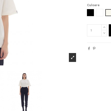
Culoare
Negru
Alb
O