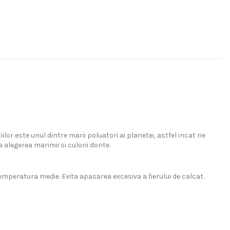
r este unul dintre marii poluatori ai planetei, astfel incat ne
legerea marimii si culorii dorite.
emperatura medie. Evita apasarea excesiva a fierului de calcat.
ricouri clasice la modele supradimensionate, de la hanorace cu
estimentare ale publicului atent la detalii.