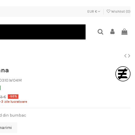
EUR €
Wishlist (
0
)
nna
.0310.W04M
3 €
-50%
-3 zile lucratoare
ed din bumbac
marimi