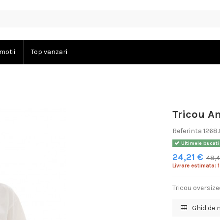
motii
Top vanzari
Tricou A
Referinta
1268
Ultimele bucati
24,21 €
48,4
Livrare estimata: 1
Tricou oversiz
Ghid de 