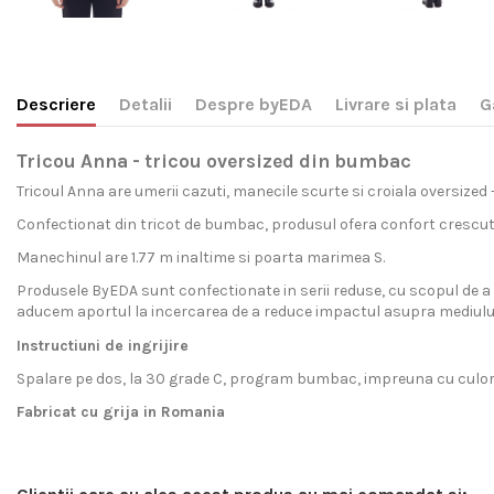
Descriere
Detalii
Despre byEDA
Livrare si plata
G
Tricou Anna - tricou oversized din bumbac
Tricoul Anna are umerii cazuti, manecile scurte si croiala oversized -
Confectionat din tricot de bumbac, produsul ofera confort crescut l
Manechinul are 1.77 m inaltime si poarta marimea S.
Produsele ByEDA sunt confectionate in serii reduse, cu scopul de a 
aducem aportul la incercarea de a reduce impactul asupra mediului p
Instructiuni de ingrijire
Spalare pe dos, la 30 grade C, program bumbac, impreuna cu culori s
Fabricat cu grija in Romania
Livram acest produs pe intreg teritoriul Romaniei si al Uniu
byEDA
Pentru ca avem incredere totala in produsele noastre, garantam sa
este, inainte de orice, o marca de imbracaminte de calitate s
Gen
fermoar la variante oversize cu gluga si buzunare, rochii, pantaloni, 
Livrarea standard
in Romania
a comenzilor achitate online (card b
ByEDA garanteaza ca acest produs este autentic si in conformitate
Material
Suntem direct interesati sa oferim haine de cea mai buna calitate, m
Pentru livrarea comenzilor cu plata ramburs in Romania se aplica o 