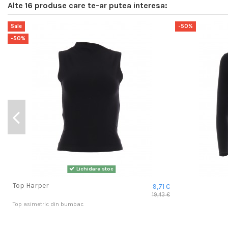
Alte 16 produse care te-ar putea interesa:
Sale
-50%
-50%
Lichidare stoc
Top Harper
9,71 €
19,43 €
Top asimetric din bumbac