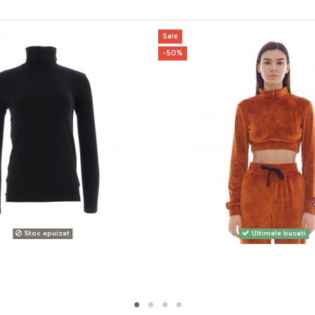
Sale
-50%
Stoc epuizat
Ultimele bucati