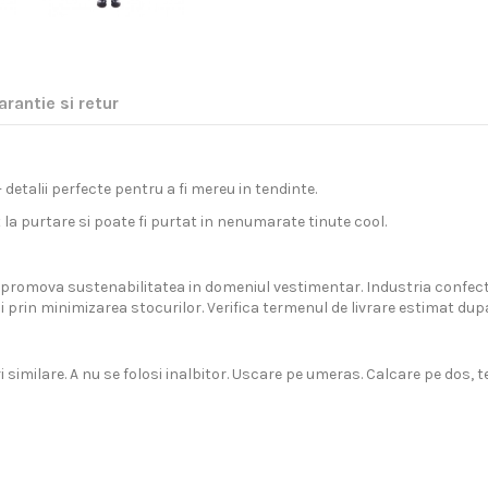
arantie si retur
 detalii perfecte pentru a fi mereu in tendinte.
a purtare si poate fi purtat in nenumarate tinute cool.
promova sustenabilitatea in domeniul vestimentar. Industria confectiilo
rin minimizarea stocurilor. Verifica termenul de livrare estimat dupa a
imilare. A nu se folosi inalbitor. Uscare pe umeras. Calcare pe dos, t
nii Europene prin curier rapid.
tisfactie 100%.
uperioara, inspirata din cele mai noi tendinte internationale. De la t
Femei
salopete - designerii si graficienii
byEDA
acopera, pas cu pas, nevoile v
ancar sau transfer) costa 15 lei*.
 cu informatiile de pe aceasta pagina.
92% Bumbac 8% Elastan
otiv pentru care suntem foarte exigenti cu furnizorii nostri:
taxa de transport de 19 lei*.