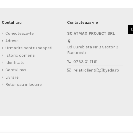
Contul tau
Contacteaza-ne
Conecteaza-te
SC ATMAX PROJECT SRL
Adrese
Bd Burebista Nr 3 Sector 3,
Urmarire pentru oaspeti
Bucuresti
Istoric comenzi
0733 01 71 61
Identitate
Contul meu
relatiiclienti[@]byeda.ro
Livrare
Retur sau inlocuire