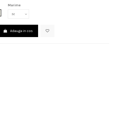
Marime
ff white
Adauga in cos