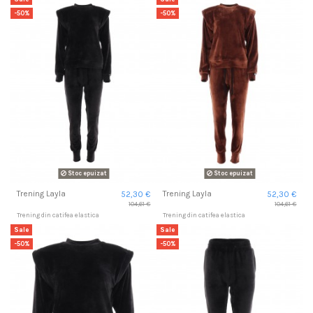
-50%
-50%
Stoc epuizat
Stoc epuizat
Trening Layla
Trening Layla
52,30 €
52,30 €
104,61 €
104,61 €
Trening din catifea elastica
Trening din catifea elastica
Sale
Sale
-50%
-50%