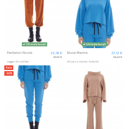
Ultimele bucati
Ultimele bucati
Pantaloni Nicole
Bluza Marina
25,18 €
27,12 €
50,37 €
54,24 €
Jogger din catifea
Bluza cu maneci bufante
Sale
-50%