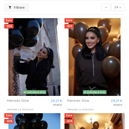
Filtrare
24
Sale
Sale
-65%
-65%
Lichidare stoc
Lichidare stoc
Hanorac Glow
Hanorac Glow
29,21 €
29,21 €
83,45 €
83,45 €
Hanorac cu strassuri
Hanorac cu strassuri
Sale
Sale
-60%
-60%