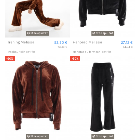
Stoc epuizat
Stoc epuizat
Trening Melissa
Hanorac Melissa
52,30 €
27,12 €
104,61 €
54,24 €
Tracksuit din catifea
Hanorac cu fermoar - catifea
-50%
-50%
Stoc epuizat
Stoc epuizat