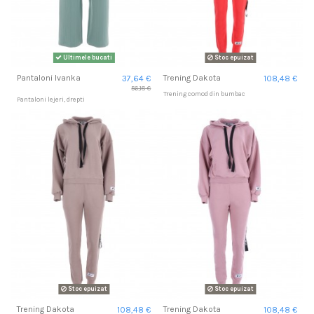
Ultimele bucati
Stoc epuizat
Pantaloni Ivanka
Trening Dakota
37,64 €
108,48 €
56,18 €
Trening comod din bumbac
Pantaloni lejeri, drepti
Stoc epuizat
Stoc epuizat
Trening Dakota
Trening Dakota
108,48 €
108,48 €