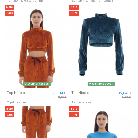
Pantaloni lejeri de trening
Set top si pantaloni din catifea
Sale
Sale
-50%
-50%
Ultimele bucati
Ultimele bucati
Top Nicole
Top Nicole
35,84 €
35,84 €
71,68 €
71,68 €
Top din catifea
Top din catifea
Sale
Sale
-50%
-50%