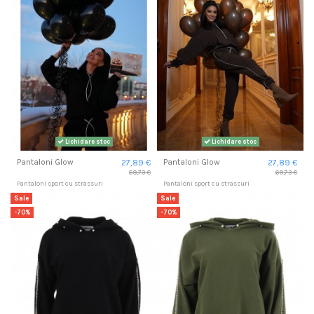
Lichidare stoc
Lichidare stoc
Pantaloni Glow
Pantaloni Glow
27,89 €
27,89 €
69,73 €
69,73 €
Pantaloni sport cu strassuri
Pantaloni sport cu strassuri
Sale
Sale
-70%
-70%