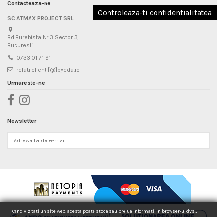
Contacteaza-ne
Controleaza-ti confidentialitatea
SC ATMAX PROJECT SRL
Bd Burebista Nr 3 Sector 3,
Bucuresti
0733 01 71 61
relatiiclienti[@]byeda.ro
Urmareste-ne
Newsletter
Cand vizitati un site web, acesta poate stoca sau prelua informatii in browser-ul dvs.,