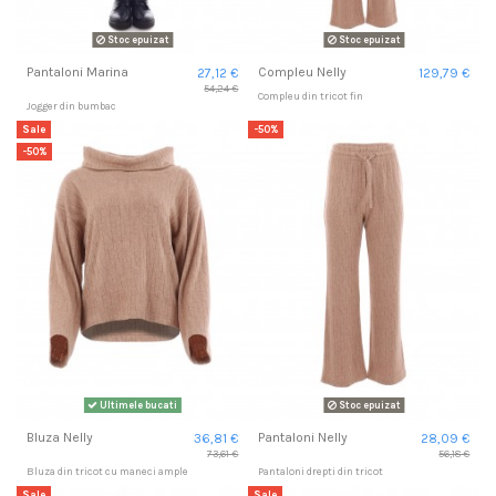
Stoc epuizat
Stoc epuizat
Pantaloni Marina
Compleu Nelly
27,12 €
129,79 €
54,24 €
Compleu din tricot fin
Jogger din bumbac
Sale
-50%
-50%
Ultimele bucati
Stoc epuizat
Bluza Nelly
Pantaloni Nelly
36,81 €
28,09 €
73,61 €
56,18 €
Bluza din tricot cu maneci ample
Pantaloni drepti din tricot
Sale
Sale