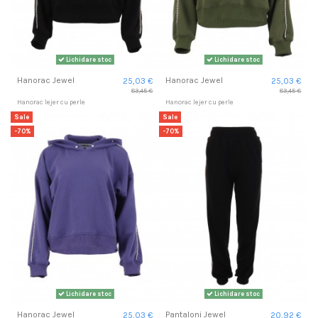
Lichidare stoc
Lichidare stoc
Hanorac Jewel
Hanorac Jewel
25,03 €
25,03 €
83,45 €
83,45 €
Hanorac lejer cu perle
Hanorac lejer cu perle
Sale
Sale
-70%
-70%
Lichidare stoc
Lichidare stoc
Hanorac Jewel
Pantaloni Jewel
25,03 €
20,92 €