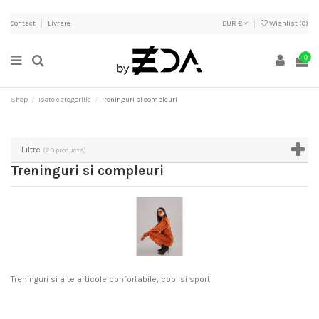
Contact
Livrare
EUR €
Wishlist (
0
)
0
Shop
Toate categoriile
Treninguri si compleuri
Filtre
(29 products)
Treninguri si compleuri
Treninguri si alte articole confortabile, cool si sport