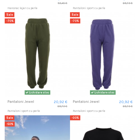
83,45 €
69,73 €
Hanorac lejer cu perle
Pantaloni sport cu perle
Sale
Sale
-70%
-70%
Lichidare stoc
Lichidare stoc
Pantaloni Jewel
Pantaloni Jewel
20,92 €
20,92 €
69,73 €
69,73 €
Pantaloni sport cu perle
Pantaloni sport cu perle
Sale
-30%
-50%