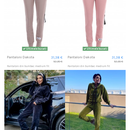
Ultimele bucati
Ultimele bucati
Pantaloni Dakota
Pantaloni Dakota
31,38 €
31,38 €
52,30 €
52,30 €
Pantaloni din bumbac medium fit
Pantaloni din bumbac medium fit