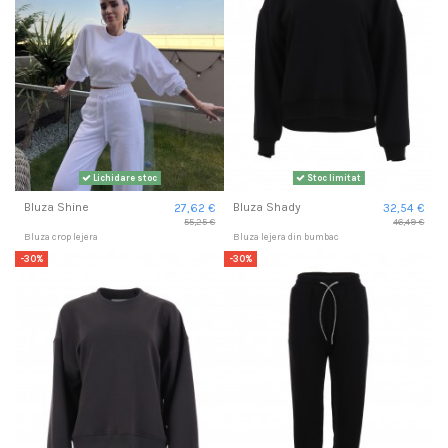
Lichidare stoc
Stoc limitat
Bluza Shine
Bluza Shady
27,62 €
32,54 €
55,25 €
46,49 €
Bluza crop lejera
Bluza lejera din bumbac
-30%
-30%