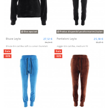
Stoc epuizat
Produs disponibil pe alte marimi/culori
Bluza Layla
Pantaloni Layla
27,12 €
25,18 €
54,24 €
50,37 €
Bluza din catifea soft cu umeri buretati
Jogger din catifea, medium fit
Sale
Sale
-50%
-50%