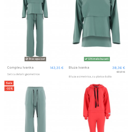
Stoc epuizat
Ultimele bucati
Compleu Ivanka
Bluza Ivanka
143,35 €
38,36 €
87,17 €
Set cu detalii geometrice
Bluza asimetrica, cu platca dubla
Sale
-33%