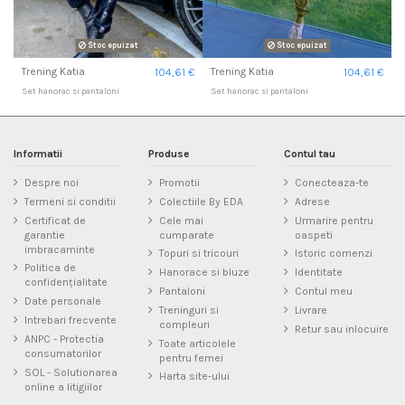
Stoc epuizat
Stoc epuizat
Trening Katia
Trening Katia
104,61 €
104,61 €
Set hanorac si pantaloni
Set hanorac si pantaloni
Informatii
Produse
Contul tau
Despre noi
Promotii
Conecteaza-te
Termeni si conditii
Colectiile By EDA
Adrese
Certificat de
Cele mai
Urmarire pentru
garantie
cumparate
oaspeti
imbracaminte
Topuri si tricouri
Istoric comenzi
Politica de
Hanorace si bluze
Identitate
confidențialitate
Pantaloni
Contul meu
Date personale
Treninguri si
Livrare
Intrebari frecvente
compleuri
Retur sau inlocuire
ANPC - Protectia
Toate articolele
consumatorilor
pentru femei
SOL - Solutionarea
Harta site-ului
online a litigiilor