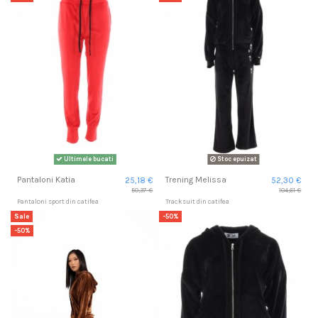
Ultimele bucati
Stoc epuizat
Pantaloni Katia
Trening Melissa
25,18 €
52,30 €
50,37 €
104,61 €
Pantaloni sport din catifea
Tracksuit din catifea
Sale
-50%
-50%