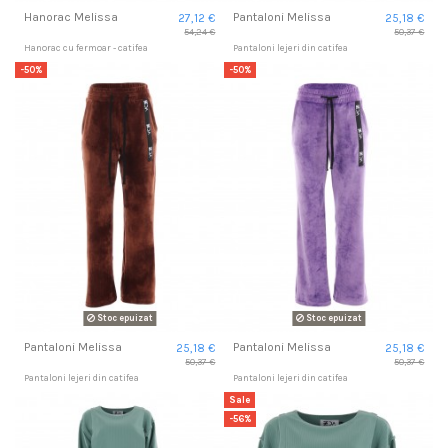
Hanorac Melissa
Pantaloni Melissa
27,12 €
25,18 €
54,24 €
50,37 €
Hanorac cu fermoar - catifea
Pantaloni lejeri din catifea
-50%
-50%
Stoc epuizat
Stoc epuizat
Pantaloni Melissa
Pantaloni Melissa
25,18 €
25,18 €
50,37 €
50,37 €
Pantaloni lejeri din catifea
Pantaloni lejeri din catifea
Sale
-56%