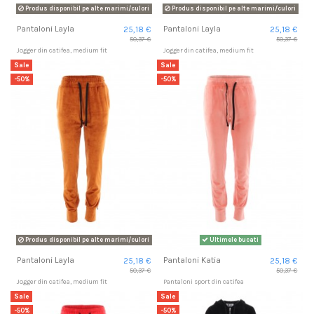
Produs disponibil pe alte marimi/culori
Produs disponibil pe alte marimi/culori
Pantaloni Layla
Pantaloni Layla
25,18 €
25,18 €
50,37 €
50,37 €
Jogger din catifea, medium fit
Jogger din catifea, medium fit
Sale
Sale
-50%
-50%
Produs disponibil pe alte marimi/culori
Ultimele bucati
Pantaloni Layla
Pantaloni Katia
25,18 €
25,18 €
50,37 €
50,37 €
Jogger din catifea, medium fit
Pantaloni sport din catifea
Sale
Sale
-50%
-50%