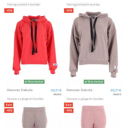
Trening comod din bumbac
Trening comod din bumbac
-40%
-40%
Stoc limitat
Stoc limitat
Hanorac Dakota
Hanorac Dakota
33,71 €
33,71 €
56,18 €
56,18 €
Hanorac cu gluga din bumbac
Hanorac cu gluga din bumbac
Sale
Sale
-40%
-40%