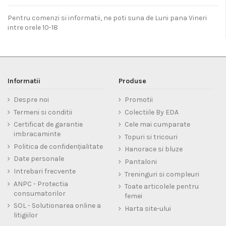
Pentru comenzi si informatii, ne poti suna de Luni pana Vineri
intre orele 10-18
Informatii
Produse
Despre noi
Promotii
Termeni si conditii
Colectiile By EDA
Certificat de garantie
Cele mai cumparate
imbracaminte
Topuri si tricouri
Politica de confidențialitate
Hanorace si bluze
Date personale
Pantaloni
Intrebari frecvente
Treninguri si compleuri
ANPC - Protectia
Toate articolele pentru
consumatorilor
femei
SOL - Solutionarea online a
Harta site-ului
litigiilor