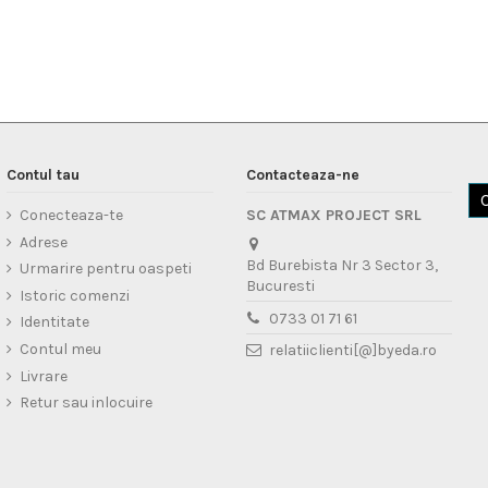
Contul tau
Contacteaza-ne
Conecteaza-te
SC ATMAX PROJECT SRL
Adrese
Bd Burebista Nr 3 Sector 3,
Urmarire pentru oaspeti
Bucuresti
Istoric comenzi
0733 01 71 61
Identitate
Contul meu
relatiiclienti[@]byeda.ro
Livrare
Retur sau inlocuire