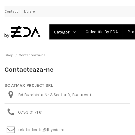
Contact
Livrare
Colectiile By EDA
Pro
Categorii
Shop
Contacteaza-ne
Contacteaza-ne
SC ATMAX PROJECT SRL
Bd Burebista Nr 3 Sector 3, Bucuresti
0733 01 71 61
relatiiclienti[@]byeda.ro