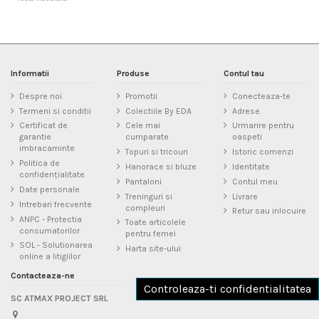
Informatii
Produse
Contul tau
Despre noi
Promotii
Conecteaza-te
Termeni si conditii
Colectiile By EDA
Adrese
Certificat de
Cele mai
Urmarire pentru
garantie
cumparate
oaspeti
imbracaminte
Topuri si tricouri
Istoric comenzi
Politica de
Hanorace si bluze
Identitate
confidențialitate
Pantaloni
Contul meu
Date personale
Treninguri si
Livrare
Intrebari frecvente
compleuri
Retur sau inlocuire
ANPC - Protectia
Toate articolele
consumatorilor
pentru femei
SOL - Solutionarea
Harta site-ului
online a litigiilor
Contacteaza-ne
Controleaza-ti confidentialitatea
SC ATMAX PROJECT SRL