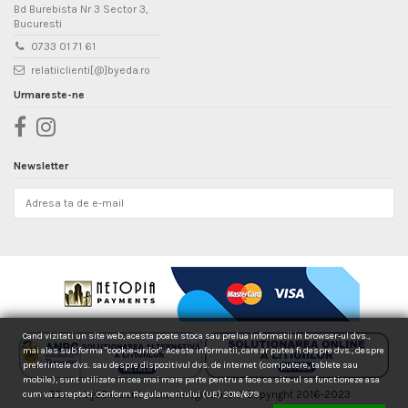
Bd Burebista Nr 3 Sector 3,
Bucuresti
0733 01 71 61
relatiiclienti[@]byeda.ro
Urmareste-ne
Newsletter
Cand vizitati un site web, acesta poate stoca sau prelua informatii in browser-ul dvs.,
mai ales sub forma "cookie-urilor". Aceste informatii, care ar putea fi despre dvs., despre
preferintele dvs. sau despre dispozitivul dvs. de internet (computere, tablete sau
mobile), sunt utilizate in cea mai mare parte pentru a face ca site-ul sa functioneze asa
EDA si byEDA sunt marci inregistrate © Copyright 2016-2023
cum va asteptati. Conform Regulamentului (UE) 2016/679