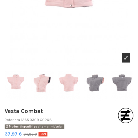
Vesta Combat
Referinta
1265.0309.G02XS
Produs disponibil pe alte marimi/culori
37,97 €
94,92 €
-60%