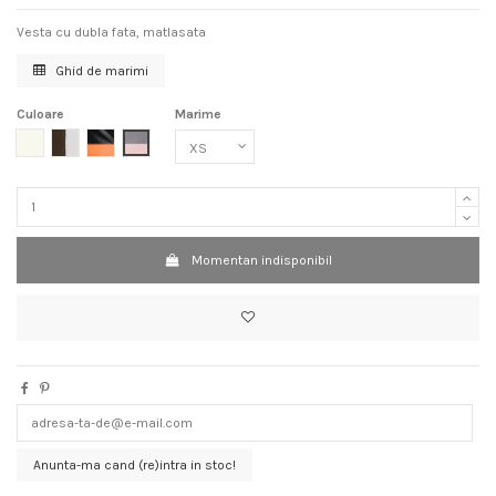
Vesta cu dubla fata, matlasata
Ghid de marimi
Culoare
Marime
Off white
Kaki Off white
Negru Portocaliu
Gri Roz
Momentan indisponibil
Anunta-ma cand (re)intra in stoc!