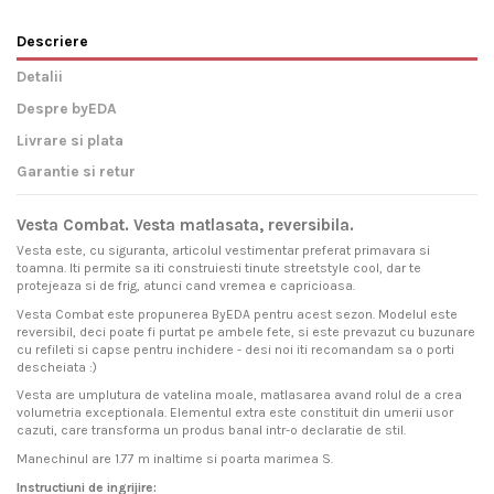
Descriere
Detalii
Despre byEDA
Livrare si plata
Garantie si retur
Vesta Combat. Vesta matlasata, reversibila.
Vesta este, cu siguranta, articolul vestimentar preferat primavara si
toamna. Iti permite sa iti construiesti tinute streetstyle cool, dar te
protejeaza si de frig, atunci cand vremea e capricioasa.
Vesta Combat este propunerea ByEDA pentru acest sezon. Modelul este
reversibil, deci poate fi purtat pe ambele fete, si este prevazut cu buzunare
cu refileti si capse pentru inchidere - desi noi iti recomandam sa o porti
descheiata :)
Vesta are umplutura de vatelina moale, matlasarea avand rolul de a crea
volumetria exceptionala. Elementul extra este constituit din umerii usor
cazuti, care transforma un produs banal intr-o declaratie de stil.
Manechinul are 1.77 m inaltime si poarta marimea S.
Instructiuni de ingrijire: