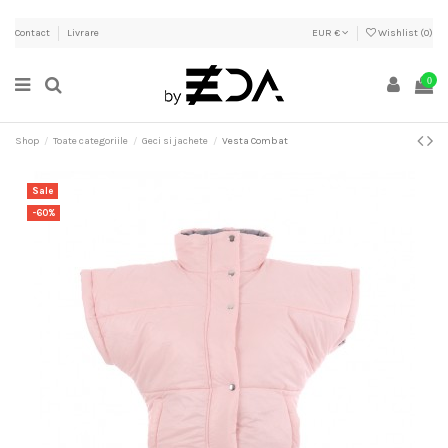
Contact
Livrare
EUR €
Wishlist (
0
)
0
Shop
Toate categoriile
Geci si jachete
Vesta Combat
Sale
-60%