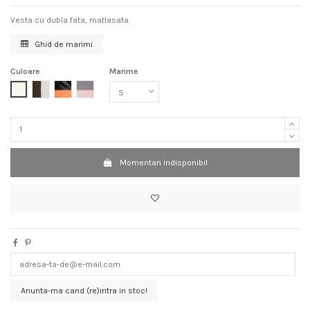
Vesta cu dubla fata, matlasata
Ghid de marimi
Culoare
Marime
Off white
Kaki Off white
Negru Portocaliu
Gri Roz
Momentan indisponibil
Anunta-ma cand (re)intra in stoc!