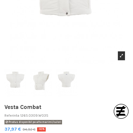
Vesta Combat
Referinta
1265.0309.W03S
Produs disponibil pe alte marimi/culori
37,97 €
94,92 €
-60%