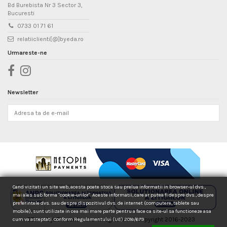
Bd Burebista Nr 3 Sector 3,
Bucuresti
0733 01 71 61
relatiiclienti[@]byeda.ro
Urmareste-ne
Newsletter
Cand vizitati un site web, acesta poate stoca sau prelua informatii in browser-ul dvs.,
mai ales sub forma "cookie-urilor". Aceste informatii, care ar putea fi despre dvs., despre
preferintele dvs. sau despre dispozitivul dvs. de internet (computere, tablete sau
mobile), sunt utilizate in cea mai mare parte pentru a face ca site-ul sa functioneze asa
EDA si byEDA sunt marci inregistrate © Copyright 2016-2023
cum va asteptati. Conform Regulamentului (UE) 2016/679