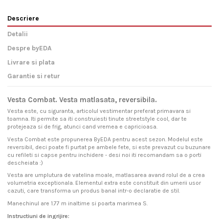
Descriere
Detalii
Despre byEDA
Livrare si plata
Garantie si retur
Vesta Combat. Vesta matlasata, reversibila.
Vesta este, cu siguranta, articolul vestimentar preferat primavara si
toamna. Iti permite sa iti construiesti tinute streetstyle cool, dar te
protejeaza si de frig, atunci cand vremea e capricioasa.
Vesta Combat este propunerea ByEDA pentru acest sezon. Modelul este
reversibil, deci poate fi purtat pe ambele fete, si este prevazut cu buzunare
cu refileti si capse pentru inchidere - desi noi iti recomandam sa o porti
descheiata :)
Vesta are umplutura de vatelina moale, matlasarea avand rolul de a crea
volumetria exceptionala. Elementul extra este constituit din umerii usor
cazuti, care transforma un produs banal intr-o declaratie de stil.
Manechinul are 1.77 m inaltime si poarta marimea S.
Instructiuni de ingrijire: