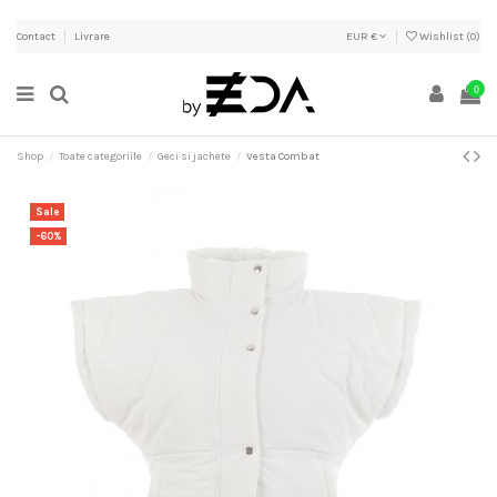
Contact
Livrare
EUR €
Wishlist (
0
)
0
Shop
Toate categoriile
Geci si jachete
Vesta Combat
Sale
-60%