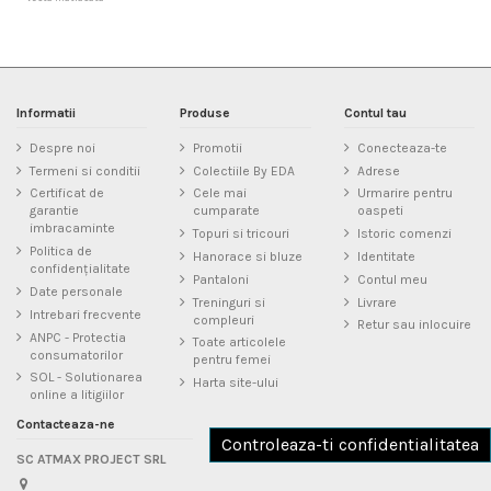
Informatii
Produse
Contul tau
Despre noi
Promotii
Conecteaza-te
Termeni si conditii
Colectiile By EDA
Adrese
Certificat de
Cele mai
Urmarire pentru
garantie
cumparate
oaspeti
imbracaminte
Topuri si tricouri
Istoric comenzi
Politica de
Hanorace si bluze
Identitate
confidențialitate
Pantaloni
Contul meu
Date personale
Treninguri si
Livrare
Intrebari frecvente
compleuri
Retur sau inlocuire
ANPC - Protectia
Toate articolele
consumatorilor
pentru femei
SOL - Solutionarea
Harta site-ului
online a litigiilor
Contacteaza-ne
Controleaza-ti confidentialitatea
SC ATMAX PROJECT SRL