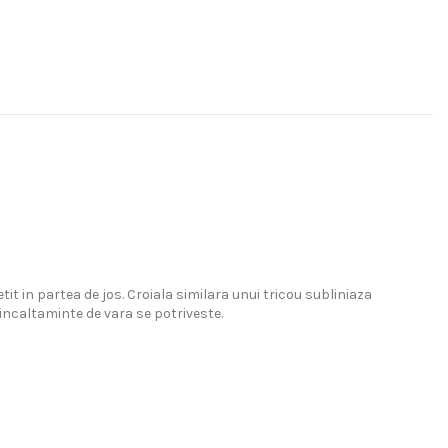
t in partea de jos. Croiala similara unui tricou subliniaza
e incaltaminte de vara se potriveste.
ricouri clasice la modele supradimensionate, de la hanorace cu