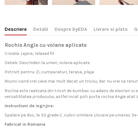
Descriere
Detalii
Despre byEDA
Livrare si plata
G
Rochie Angie cu volane aplicate
Croiala: Lejera, relaxed fit
Detalii: Deschideri la umeri, volane aplicate
Potrivit pentru: Zi, cumparaturi, terasa, plaja
Atunci cand vrei ceva mai mult decat un tricou, dar nu vrei sa renun
Rochia este realizata din tricot de bumbac cu adaos de elastan si es
versatilitatea produsului, astfel incat poti purta rochia Angie atat z
Instructiuni de ingrijire:
Spalare pe dos, la 30 grade C, culori similare. Uscare pe umeras. Se 
Fabricat in Romania
Livram acest produs pe intreg teritoriul Romaniei si al Uniu
byEDA
Pentru ca avem incredere totala in produsele noastre, garantam sa
este, inainte de orice, o marca de imbracaminte de calitate s
Gen