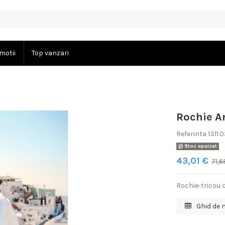
motii
Top vanzari
Rochie A
Referinta
1311
Stoc epuizat
43,01 €
71,6
Rochie-tricou 
Ghid de 