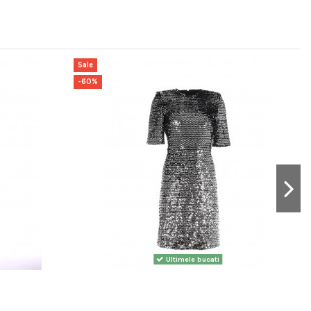
Sale
-60%
Ultimele bucati