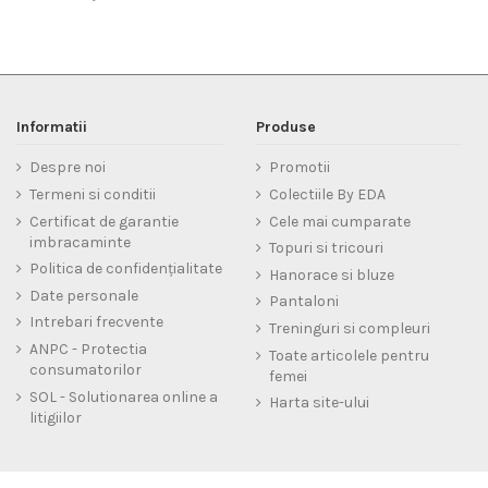
Informatii
Produse
Despre noi
Promotii
Termeni si conditii
Colectiile By EDA
Certificat de garantie
Cele mai cumparate
imbracaminte
Topuri si tricouri
Politica de confidențialitate
Hanorace si bluze
Date personale
Pantaloni
Intrebari frecvente
Treninguri si compleuri
ANPC - Protectia
Toate articolele pentru
consumatorilor
femei
SOL - Solutionarea online a
Harta site-ului
litigiilor