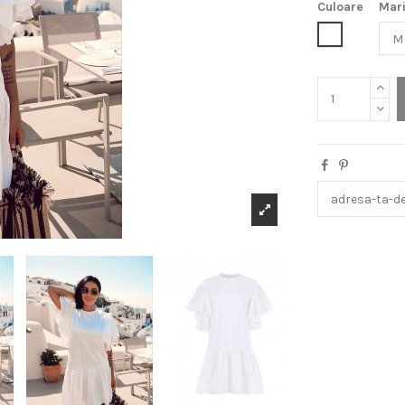
Culoare
Mar
Alb