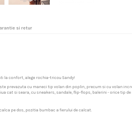
arantie si retur
ti la confort, alege rochia-tricou Sandy!
te prevazuta cu maneci tip volan din poplin, precum si cu volan increti
iua cat si seara, cu sneakers, sandale, flip-flops, balerini - orice tip d
calca pe dos, pozitia bumbac a fierului de calcat.
nii Europene prin curier rapid.
tisfactie 100%.
uperioara, inspirata din cele mai noi tendinte internationale. De la t
Femei