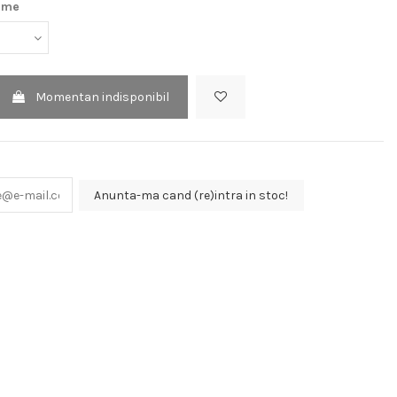
ime
Momentan indisponibil
Anunta-ma cand (re)intra in stoc!