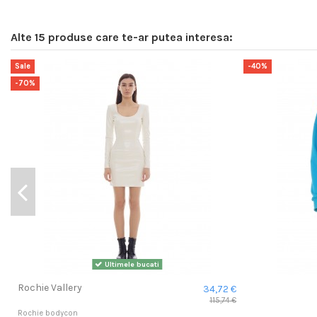
Alte 15 produse care te-ar putea interesa:
Sale
-40%
-70%
Ultimele bucati
Rochie Vallery
34,72 €
115,74 €
Rochie bodycon