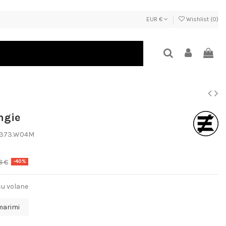
EUR €
Wishlist (
0
)
ngie
.0373.W04M
8 €
-40%
cu volane
marimi