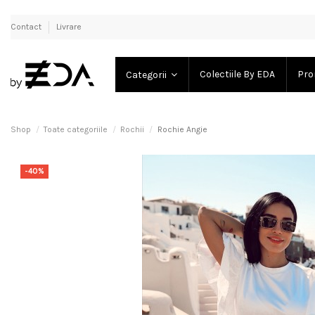
Contact
Livrare
Colectiile By EDA
Pro
Categorii
Shop
Toate categoriile
Rochii
Rochie Angie
-40%