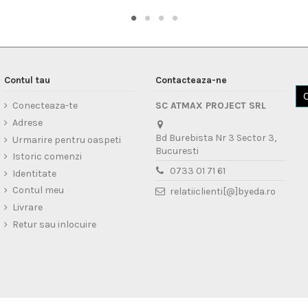
Contul tau
Contacteaza-ne
Conecteaza-te
SC ATMAX PROJECT SRL
Adrese
Bd Burebista Nr 3 Sector 3,
Urmarire pentru oaspeti
Bucuresti
Istoric comenzi
0733 01 71 61
Identitate
Contul meu
relatiiclienti[@]byeda.ro
Livrare
Retur sau inlocuire