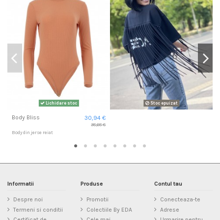
Lichidare stoc
Stoc epuizat
Body Bliss
30,94 €
38,68 €
Body din jerse reiat
Informatii
Produse
Contul tau
Despre noi
Promotii
Conecteaza-te
Termeni si conditii
Colectiile By EDA
Adrese
Certificat de
Cele mai
Urmarire pentru