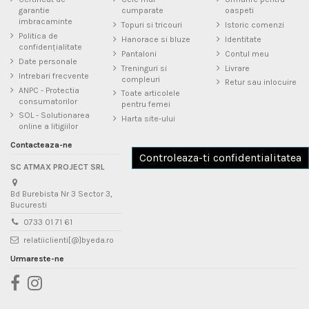
garantie
cumparate
oaspeti
imbracaminte
Topuri si tricouri
Istoric comenzi
Politica de
Hanorace si bluze
Identitate
confidențialitate
Pantaloni
Contul meu
Date personale
Treninguri si
Livrare
Intrebari frecvente
compleuri
Retur sau inlocuire
ANPC - Protectia
Toate articolele
consumatorilor
pentru femei
SOL - Solutionarea
Harta site-ului
online a litigiilor
Contacteaza-ne
Controleaza-ti confidentialitatea
SC ATMAX PROJECT SRL
Bd Burebista Nr 3 Sector 3,
Bucuresti
0733 01 71 61
relatiiclienti[@]byeda.ro
Urmareste-ne