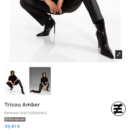
Tricou Amber
Referinta
1232.0228.B06XL
Stoc epuizat
36,81 €