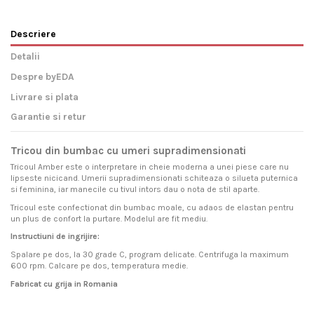
Descriere
Detalii
Despre byEDA
Livrare si plata
Garantie si retur
Tricou din bumbac cu umeri supradimensionati
Tricoul Amber este o interpretare in cheie moderna a unei piese care nu
lipseste nicicand. Umerii supradimensionati schiteaza o silueta puternica
si feminina, iar manecile cu tivul intors dau o nota de stil aparte.
Tricoul este confectionat din bumbac moale, cu adaos de elastan pentru
un plus de confort la purtare. Modelul are fit mediu.
Instructiuni de ingrijire:
Spalare pe dos, la 30 grade C, program delicate. Centrifuga la maximum
600 rpm. Calcare pe dos, temperatura medie.
Fabricat cu grija in Romania
Livram acest produs pe intreg teritoriul Romaniei si al Uniunii
byEDA
Pentru ca avem incredere totala in produsele noastre, garantam satisfactie
este, inainte de orice, o marca de imbracaminte de calitate
Gen
Femei
Europene prin curier rapid.
superioara, inspirata din cele mai noi tendinte internationale. De la tricouri
100%.