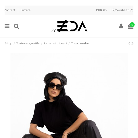
Contact
Livrare
EUR €
Wishlist (
0
)
0
Shop
Toate categoriile
Topuri si tricouri
Tricou Amber