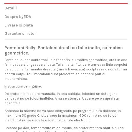
Detalii
Despre byEDA
Livrare si plata
Garantie si retur
Pantaloni Nelly. Pantaloni drepti cu talie inalta, cu motive
geometrice.
Pantaloni super-confortabili din tricot fin, cu motive geometrice, croit in asa
fel incat sa alungeasca silueta. Talia inalta, fitul care urmeaza linia corpului
pe solduri si terminatia dreapta (fara a fi evazata) sculpteaza o noua forma
pentru corpul tau. Pantalonii sunt proiectati sa acopere partial
incaltamintea.
Instructiuni de ingrijire:
De preferinta, spalare manuala, in apa calduta, folosind un detergent
delicat. A nu se folosi inalbitor. A nu se stoarce! Uscare pe o suprafata
orizontala.
Spalarea la masina se va face obligatoriu pe programul rufe delicate, la
maximum 30 grade C, stoarcere la maximum 600 rpm. A nu se folosi
inalbitor. A nu se usca la uscatorul de rufe electronic.
Calcare pe dos, temperatura mica-medie, de preferinta fara abur. A nu se