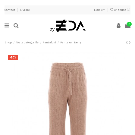
Contact
Livrare
EUR €
Wishlist (
0
)
0
Shop
Toate categoriile
Pantaloni
Pantaloni Nelly
-50%