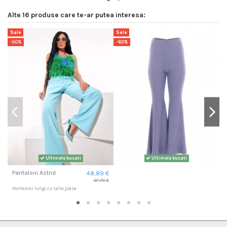
Alte 16 produse care te-ar putea interesa:
Sale
Sale
S
-50%
-60%
-
Ultimele bucati
Ultimele bucati
Pantaloni Astrid
48,89 €
97,78 €
Pantaloni lungi cu talie joasa