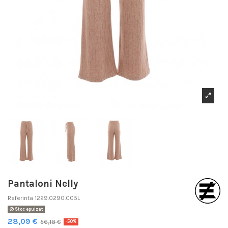
Pantaloni Nelly
Referinta
1229.0290.C05L
Stoc epuizat
28,09 €
56,18 €
-50%