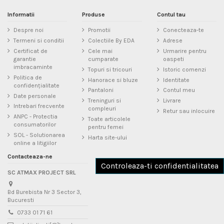
Informatii
Produse
Contul tau
Despre noi
Promotii
Conecteaza-te
Termeni si conditii
Colectiile By EDA
Adrese
Certificat de
Cele mai
Urmarire pentru
garantie
cumparate
oaspeti
imbracaminte
Topuri si tricouri
Istoric comenzi
Politica de
Hanorace si bluze
Identitate
confidențialitate
Pantaloni
Contul meu
Date personale
Treninguri si
Livrare
Intrebari frecvente
compleuri
Retur sau inlocuire
ANPC - Protectia
Toate articolele
consumatorilor
pentru femei
SOL - Solutionarea
Harta site-ului
online a litigiilor
Contacteaza-ne
Controleaza-ti confidentialitatea
SC ATMAX PROJECT SRL
Bd Burebista Nr 3 Sector 3,
Bucuresti
0733 01 71 61