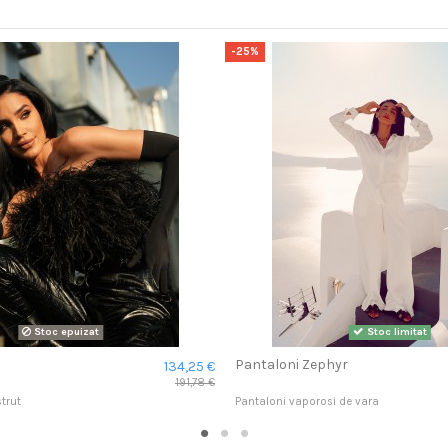
-25%
Stoc epuizat
Stoc limitat
Pantaloni Zephyr
134,25 €
191,78 €
trut
Pantaloni vaporosi de vara