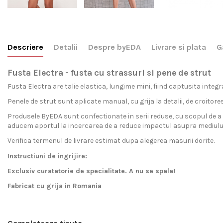
Descriere
Detalii
Despre byEDA
Livrare si plata
G
Fusta Electra - fusta cu strassuri si pene de strut
Fusta Electra are talie elastica, lungime mini, fiind captusita integra
Penele de strut sunt aplicate manual, cu grija la detalii, de croitores
Produsele ByEDA sunt confectionate in serii reduse, cu scopul de a 
aducem aportul la incercarea de a reduce impactul asupra mediului
Verifica termenul de livrare estimat dupa alegerea masurii dorite.
Instructiuni de ingrijire:
Exclusiv curatatorie de specialitate. A nu se spala!
Fabricat cu grija in Romania
Livram acest produs pe intreg teritoriul Romaniei si al Uniu
byEDA
Pentru ca avem incredere totala in produsele noastre, garantam sa
este, inainte de orice, o marca de imbracaminte de calitate s
Gen
fermoar la variante oversize cu gluga si buzunare, rochii, pantaloni, 
Livrarea standard
in Romania
a comenzilor achitate online (card b
ByEDA garanteaza ca acest produs este autentic si in conformitate
Stil
Suntem direct interesati sa oferim haine de cea mai buna calitate, m
Pentru livrarea comenzilor cu plata ramburs in Romania se aplica o 