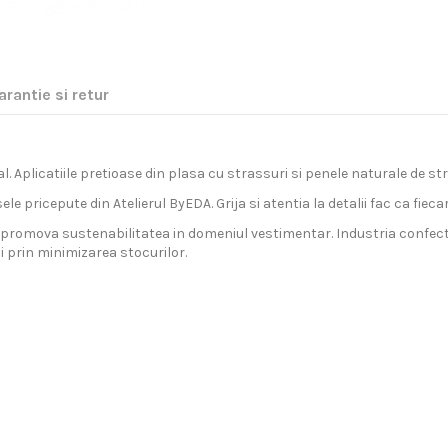
arantie si retur
l. Aplicatiile pretioase din plasa cu strassuri si penele naturale de str
ele pricepute din Atelierul ByEDA. Grija si atentia la detalii fac ca fie
promova sustenabilitatea in domeniul vestimentar. Industria confectiilo
 prin minimizarea stocurilor.
nii Europene prin curier rapid.
tisfactie 100%.
uperioara, inspirata din cele mai noi tendinte internationale. De la t
Femei
salopete - designerii si graficienii
byEDA
acopera, pas cu pas, nevoile v
ancar sau transfer) costa 15 lei*.
 cu informatiile de pe aceasta pagina.
Glamour
otiv pentru care suntem foarte exigenti cu furnizorii nostri:
taxa de transport de 19 lei*.