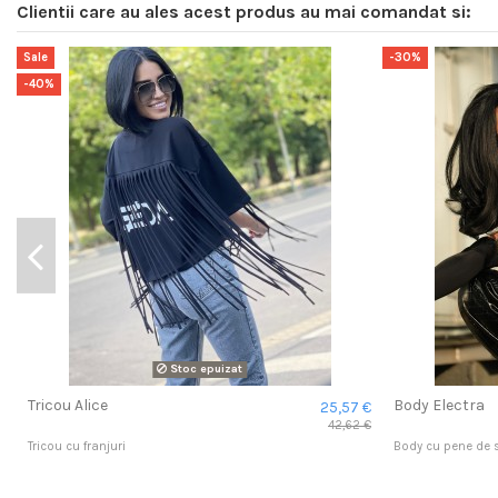
Clientii care au ales acest produs au mai comandat si:
Sale
-30%
-40%
Stoc epuizat
Tricou Alice
Body Electra
25,57 €
42,62 €
Tricou cu franjuri
Body cu pene de s