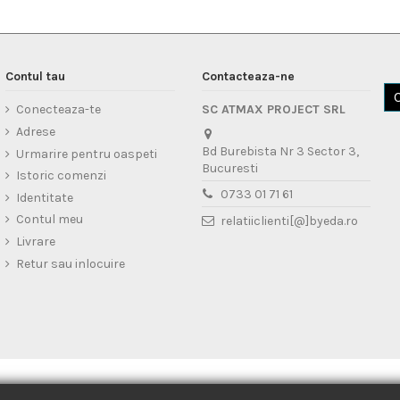
Contul tau
Contacteaza-ne
Conecteaza-te
SC ATMAX PROJECT SRL
Adrese
Bd Burebista Nr 3 Sector 3,
Urmarire pentru oaspeti
Bucuresti
Istoric comenzi
0733 01 71 61
Identitate
Contul meu
relatiiclienti[@]byeda.ro
Livrare
Retur sau inlocuire