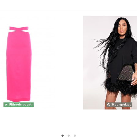
Ultimele bucati
Stoc epuizat