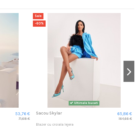
Sale
S
-60%
Ultimele bucati
Sacou Skylar
53,76 €
65,86 €
71,68 €
164,66 €
Blazer cu croiala lejera