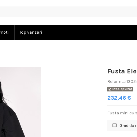
motii
Top vanzari
Fusta Ele
Referinta
1302
Stoc epuizat
232,46 €
Fusta mini cu s
Ghid de 