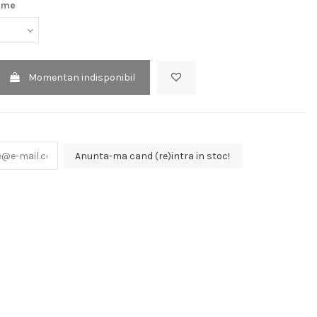
ime
Momentan indisponibil
Anunta-ma cand (re)intra in stoc!