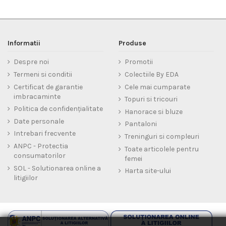
Informatii
Produse
Despre noi
Promotii
Termeni si conditii
Colectiile By EDA
Certificat de garantie
Cele mai cumparate
imbracaminte
Topuri si tricouri
Politica de confidențialitate
Hanorace si bluze
Date personale
Pantaloni
Intrebari frecvente
Treninguri si compleuri
ANPC - Protectia
Toate articolele pentru
consumatorilor
femei
SOL - Solutionarea online a
Harta site-ului
litigiilor