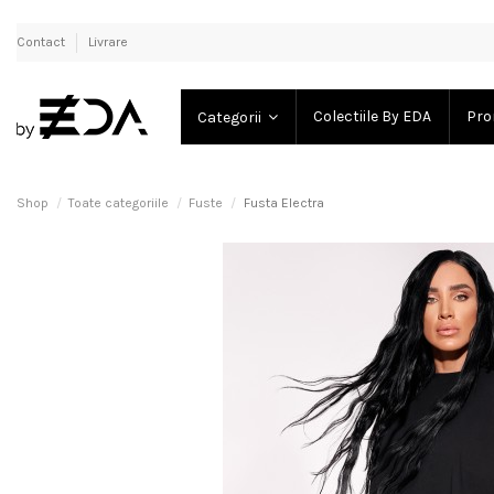
Contact
Livrare
Colectiile By EDA
Pro
Categorii
Shop
Toate categoriile
Fuste
Fusta Electra