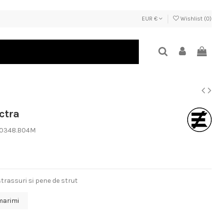
EUR €
Wishlist (
0
)
ctra
.0348.B04M
trassuri si pene de strut
marimi