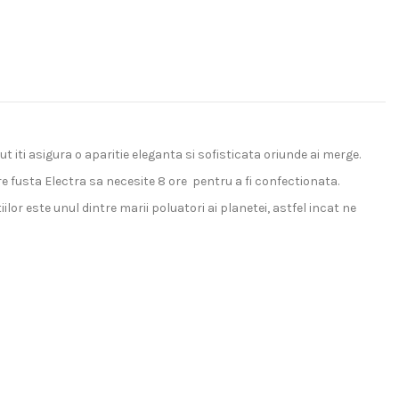
ut iti asigura o aparitie eleganta si sofisticata oriunde ai merge.
care fusta Electra sa necesite 8 ore pentru a fi confectionata.
r este unul dintre marii poluatori ai planetei, astfel incat ne
ricouri clasice la modele supradimensionate, de la hanorace cu
estimentare ale publicului atent la detalii.