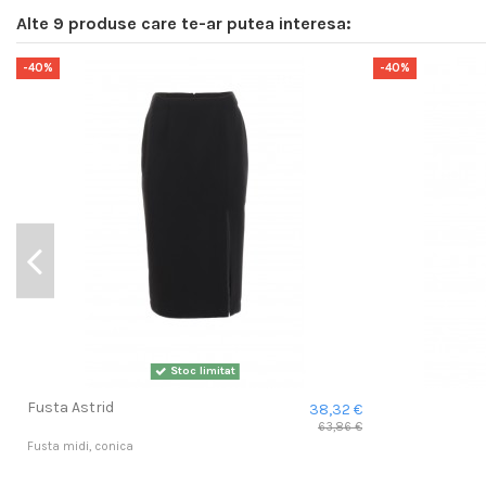
Alte 9 produse care te-ar putea interesa:
-40%
-40%
Stoc limitat
Fusta Astrid
38,32 €
63,86 €
Fusta midi, conica