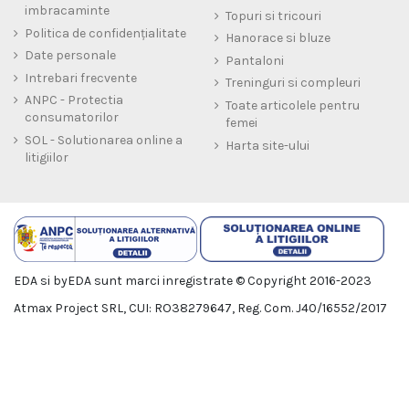
imbracaminte
Topuri si tricouri
Politica de confidențialitate
Hanorace si bluze
Date personale
Pantaloni
Intrebari frecvente
Treninguri si compleuri
ANPC - Protectia
Toate articolele pentru
consumatorilor
femei
SOL - Solutionarea online a
Harta site-ului
litigiilor
EDA si byEDA sunt marci inregistrate © Copyright 2016-2023
Atmax Project SRL, CUI: RO38279647, Reg. Com. J40/16552/2017