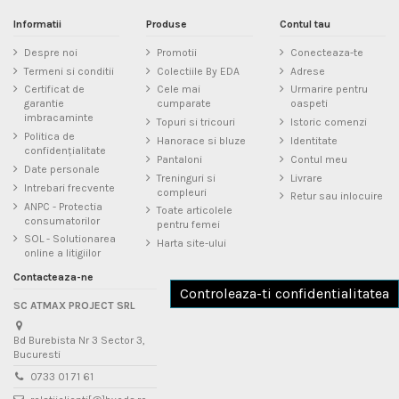
Informatii
Produse
Contul tau
Despre noi
Promotii
Conecteaza-te
Termeni si conditii
Colectiile By EDA
Adrese
Certificat de
Cele mai
Urmarire pentru
garantie
cumparate
oaspeti
imbracaminte
Topuri si tricouri
Istoric comenzi
Politica de
Hanorace si bluze
Identitate
confidențialitate
Pantaloni
Contul meu
Date personale
Treninguri si
Livrare
Intrebari frecvente
compleuri
Retur sau inlocuire
ANPC - Protectia
Toate articolele
consumatorilor
pentru femei
SOL - Solutionarea
Harta site-ului
online a litigiilor
Contacteaza-ne
Controleaza-ti confidentialitatea
SC ATMAX PROJECT SRL
Bd Burebista Nr 3 Sector 3,
Bucuresti
0733 01 71 61