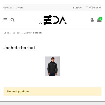
Contact
Livrare
EUR €
Wishlist (
0
)
0
Shop
Barbati
Jachete barbati
Jachete barbati
Nu sunt produse.