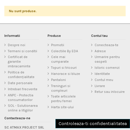
Nu sunt produse.
Informatii
Produse
Contul tau
Despre noi
Promotii
Conecteaza-te
Termeni si conditii
Colectiile By EDA
Adrese
Certificat de
Cele mai
Urmarire pentru
garantie
cumparate
oaspeti
imbracaminte
Topuri si tricouri
Istoric comenzi
Politica de
Hanorace si bluze
Identitate
confidențialitate
Pantaloni
Contul meu
Date personale
Treninguri si
Livrare
Intrebari frecvente
compleuri
Retur sau inlocuire
ANPC - Protectia
Toate articolele
consumatorilor
pentru femei
SOL - Solutionarea
Harta site-ului
online a litigiilor
Contacteaza-ne
Controleaza-ti confidentialitatea
SC ATMAX PROJECT SRL