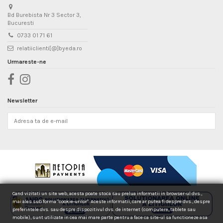
Bd Burebista Nr 3 Sector 3,
Bucuresti
0733 01 71 61
relatiiclienti[@]byeda.ro
Urmareste-ne
Newsletter
Cand vizitati un site web, acesta poate stoca sau prelua informatii in browser-ul dvs.,
mai ales sub forma "cookie-urilor". Aceste informatii, care ar putea fi despre dvs., despre
preferintele dvs. sau despre dispozitivul dvs. de internet (computere, tablete sau
mobile), sunt utilizate in cea mai mare parte pentru a face ca site-ul sa functioneze asa