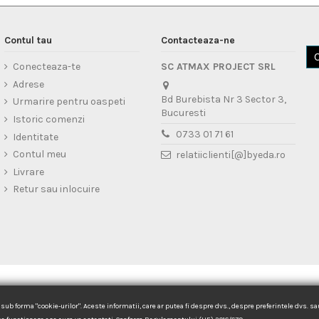
Contul tau
Contacteaza-ne
Conecteaza-te
SC ATMAX PROJECT SRL
Adrese
Bd Burebista Nr 3 Sector 3,
Urmarire pentru oaspeti
Bucuresti
Istoric comenzi
0733 01 71 61
Identitate
Contul meu
relatiiclienti[@]byeda.ro
Livrare
Retur sau inlocuire
 sub forma "cookie-urilor". Aceste informatii, care ar putea fi despre dvs., despre preferintele dvs. s