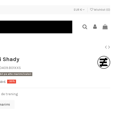
EUR €
Wishlist (
0
)
i Shady
.0409.B01XXS
il pe alte marimi/culori
49 €
-30%
i de trening
marimi