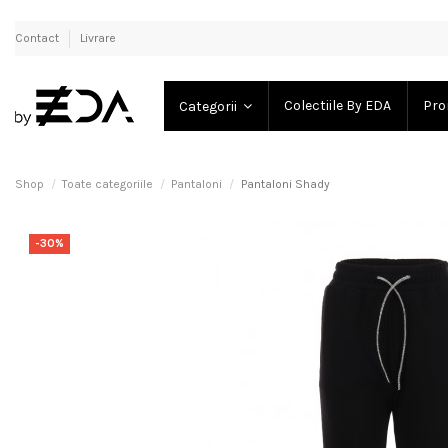
Contact
Livrare
Colectiile By EDA
Pro
Categorii
Shop
Toate categoriile
Pantaloni
Pantaloni Shady
-30%