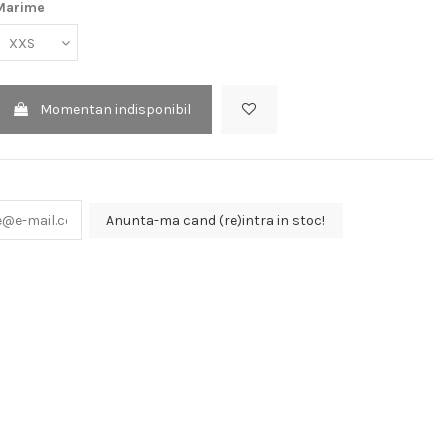
Marime
Momentan indisponibil
Anunta-ma cand (re)intra in stoc!