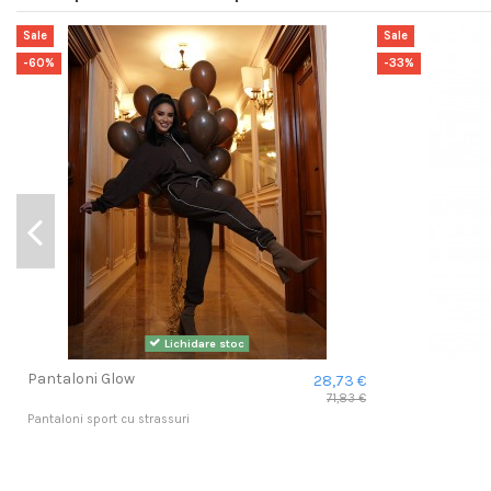
Sale
Sale
-60%
-33%
Lichidare stoc
Pantaloni Glow
28,73 €
71,83 €
Pantaloni sport cu strassuri