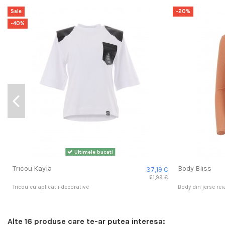
Sale
-20%
-40%
Ultimele bucati
Tricou Kayla
Body Bliss
37,19 €
61,99 €
Tricou cu aplicatii decorative
Body din jerse rei
Alte 16 produse care te-ar putea interesa: