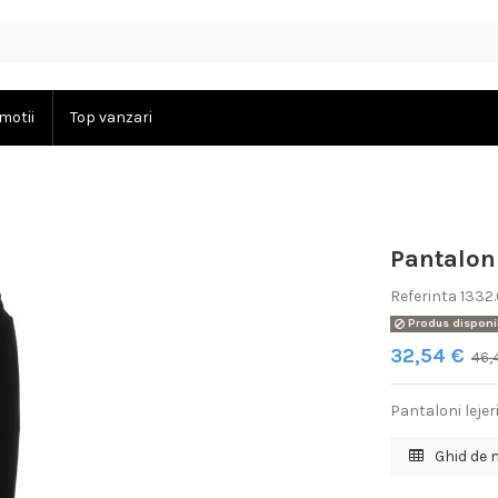
motii
Top vanzari
Pantalon
Referinta
1332
Produs disponib
32,54 €
46,
Pantaloni lejer
Ghid de 