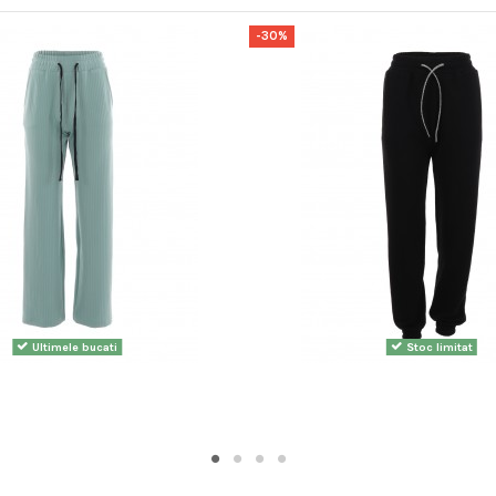
-30%
Ultimele bucati
Stoc limitat