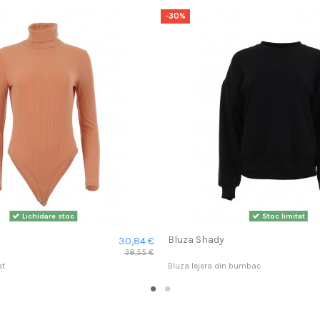
-30%
Lichidare stoc
Stoc limitat
Bluza Shady
30,84 €
38,55 €
at
Bluza lejera din bumbac