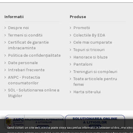
Informatii
Produse
Despre noi
Promotii
Termeni si conditii
Colectiile By EDA
Certificat de garantie
Cele mai cumparate
imbracaminte
Topuri si tricouri
Politica de confidențialitate
Hanorace si bluze
Date personale
Pantaloni
Intrebari frecvente
Treninguri si compleuri
ANPC - Protectia
Toate articolele pentru
consumatorilor
femei
SOL - Solutionarea online a
Harta site-ului
litigiilor
Cand vizitati un site web, acesta poate stoca sau prelua informatii in browser-ul dvs., mai ales