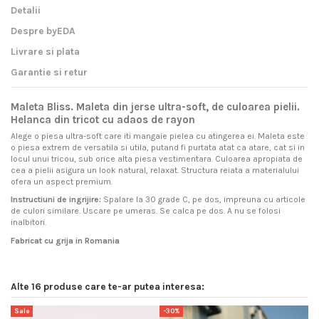
Detalii
Despre byEDA
Livrare si plata
Garantie si retur
Maleta Bliss. Maleta din jerse ultra-soft, de culoarea pielii.
Helanca din tricot cu adaos de rayon
Alege o piesa ultra-soft care iti mangaie pielea cu atingerea ei. Maleta este
o piesa extrem de versatila si utila, putand fi purtata atat ca atare, cat si in
locul unui tricou, sub orice alta piesa vestimentara. Culoarea apropiata de
cea a pielii asigura un look natural, relaxat. Structura reiata a materialului
ofera un aspect premium.
Instructiuni de ingrijire:
Spalare la 30 grade C, pe dos, impreuna cu articole
de culori similare. Uscare pe umeras. Se calca pe dos. A nu se folosi
inalbitori.
Fabricat cu grija in Romania
Livram acest produs pe intreg teritoriul Romaniei si al Uniunii
byEDA
Pentru ca avem incredere totala in produsele noastre, garantam satisfactie
este, inainte de orice, o marca de imbracaminte de calitate
Gen
Femei
Europene prin curier rapid.
superioara, inspirata din cele mai noi tendinte internationale. De la tricouri
100%.
clasice la modele supradimensionate, de la hanorace cu fermoar la
Livrarea standard
in Romania
a comenzilor achitate online (card bancar
Material
69% Poliester, 28% Rayon, 3%
ByEDA garanteaza ca acest produs este autentic si in conformitate cu
Alte 16 produse care te-ar putea interesa:
variante oversize cu gluga si buzunare, rochii, pantaloni, salopete -
sau transfer) costa 15 lei*.
Spandex
informatiile de pe aceasta pagina.
designerii si graficienii
byEDA
acopera, pas cu pas, nevoile vestimentare
Pentru livrarea comenzilor cu plata ramburs in Romania se aplica o taxa de
ale publicului atent la detalii.
Acest produs poate fi returnat in 14 zile de la primirea coletului, conform
Sale
-30%
S
Densitate material
160 G/M²