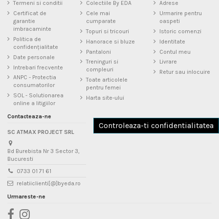
Termeni si conditii
Colectiile By EDA
Adrese
- PayPal (pentru comenzi in €), fara comision sau taxe suplimentare
Certificat de
Cele mai
Urmarire pentru
garantie
cumparate
oaspeti
imbracaminte
Topuri si tricouri
Istoric comenzi
Politica de
Hanorace si bluze
Identitate
confidențialitate
Pantaloni
Contul meu
Date personale
Treninguri si
Livrare
Intrebari frecvente
compleuri
Retur sau inlocuire
ANPC - Protectia
Toate articolele
consumatorilor
pentru femei
SOL - Solutionarea
Harta site-ului
online a litigiilor
Contacteaza-ne
Controleaza-ti confidentialitatea
SC ATMAX PROJECT SRL
Bd Burebista Nr 3 Sector 3,
Bucuresti
0733 01 71 61
relatiiclienti[@]byeda.ro
Urmareste-ne