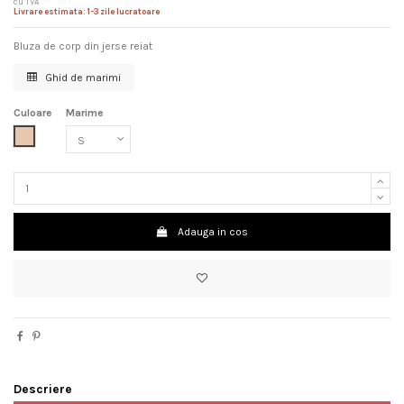
cu TVA
Livrare estimata: 1-3 zile lucratoare
Bluza de corp din jerse reiat
Ghid de marimi
Culoare
Marime
Nude
Adauga in cos
Descriere