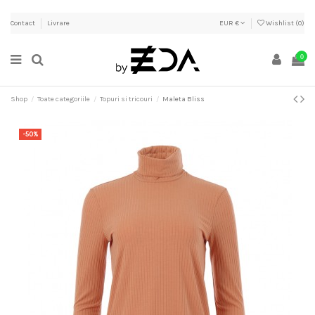
Contact
Livrare
EUR €
Wishlist (
0
)
0
Shop
Toate categoriile
Topuri si tricouri
Maleta Bliss
-50%