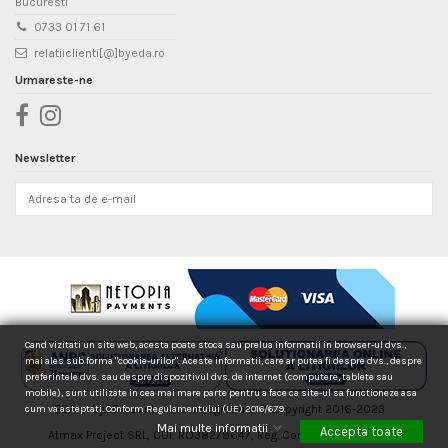
Bucuresti
0733 01 71 61
relatiiclienti[@]byeda.ro
Urmareste-ne
Newsletter
Cand vizitati un site web, acesta poate stoca sau prelua informatii in browser-ul dvs.,
mai ales sub forma "cookie-urilor". Aceste informatii, care ar putea fi despre dvs., despre
preferintele dvs. sau despre dispozitivul dvs. de internet (computere, tablete sau
mobile), sunt utilizate in cea mai mare parte pentru a face ca site-ul sa functioneze asa
EDA si byEDA sunt marci inregistrate © Copyright 2016-2023
cum va asteptati. Conform Regulamentului (UE) 2016/679
Mai multe informatii
Accepta toate
Atmax Project SRL, CUI: RO38279647, Reg. Com. J40/16552/2017