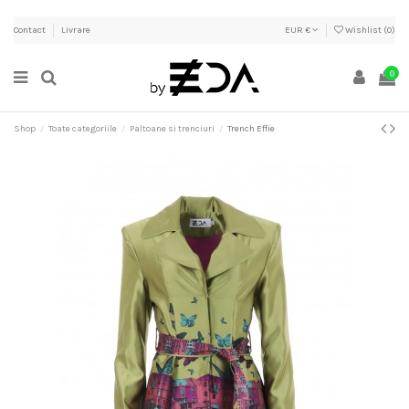
Contact
Livrare
EUR €
Wishlist (
0
)
0
Shop
Toate categoriile
Paltoane si trenciuri
Trench Effie