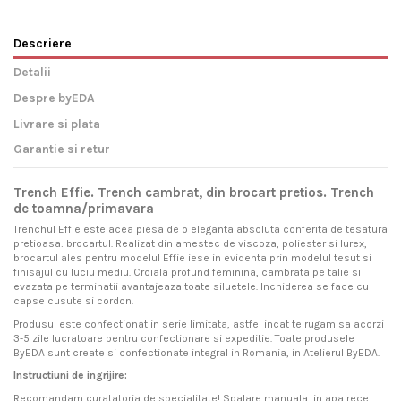
Descriere
Detalii
Despre byEDA
Livrare si plata
Garantie si retur
Trench Effie. Trench cambrat, din brocart pretios. Trench
de toamna/primavara
Trenchul Effie este acea piesa de o eleganta absoluta conferita de tesatura
pretioasa: brocartul. Realizat din amestec de viscoza, poliester si lurex,
brocartul ales pentru modelul Effie iese in evidenta prin modelul tesut si
finisajul cu luciu mediu. Croiala profund feminina, cambrata pe talie si
evazata pe terminatii avantajeaza toate siluetele. Inchiderea se face cu
capse cusute si cordon.
Produsul este confectionat in serie limitata, astfel incat te rugam sa acorzi
3-5 zile lucratoare pentru confectionare si expeditie. Toate produsele
ByEDA sunt create si confectionate integral in Romania, in Atelierul ByEDA.
Instructiuni de ingrijire:
Recomandam curatatoria de specialitate! Spalare manuala, in apa rece,