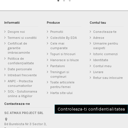
Informatii
Produse
Contul tau
Despre noi
Promotii
Conecteaza-te
Termeni si conditii
Colectiile By EDA
Adrese
Certificat de
Cele mai
Urmarire pentru
garantie
cumparate
oaspeti
imbracaminte
Topuri si tricouri
Istoric comenzi
Politica de
Hanorace si bluze
Identitate
confidențialitate
Pantaloni
Contul meu
Date personale
Treninguri si
Livrare
Intrebari frecvente
compleuri
Retur sau inlocuire
ANPC - Protectia
Toate articolele
consumatorilor
pentru femei
SOL - Solutionarea
Harta site-ului
online a litigiilor
Contacteaza-ne
Controleaza-ti confidentialitatea
SC ATMAX PROJECT SRL
Bd Burebista Nr 3 Sector 3,