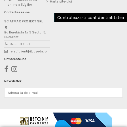
SOL - Solutionarea
Harta site-ului
online a litigiilor
Contacteaza-ne
Controleaza-ti confidentialitatea
SC ATMAX PROJECT SRL
Bd Burebista Nr 3 Sector 3,
Bucuresti
0733 01 71 61
relatiiclienti[@]byeda.ro
Urmareste-ne
Newsletter