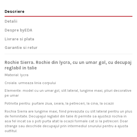
Descriere
Detalii
Despre byEDA
Livrare si plata
Garantie si retur
Rochie Sierra. Rochie din lycra, cu un umar gol, cu decupaj
reglabil in talie
Material: lycra
Croiala: urmeaza linia corpului
Elemente: model cu un umar gol, slit lateral, lungime maxi, pliuri decorative
pe umar
Potrivita pentru: purtare ziua, seara, la petreceri, la cina, la ocazii
Rochia Sierra are lungime maxi, fiind prevazuta cu slit lateral pentru un plus
de feminitate. Decupajul reglabil din talie iti permite sa ajustezi rochia in
asa fel incat sa o poti purta atat la ocazii formale cat si la petreceri. Doar
strange sau deschide decupajul prin intermediul snurului pentru a ajusta
outfitul.