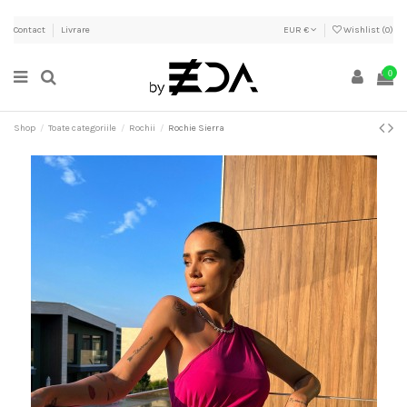
Contact
Livrare
EUR €
Wishlist (
0
)
0
Shop
Toate categoriile
Rochii
Rochie Sierra