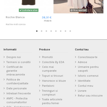
Lichidare stoc
Stoc epuizat
Rochie Blanca
38,91 €
77,82 €
Rochie midi conica
Informatii
Produse
Contul tau
Despre noi
Promotii
Conecteaza-te
Termeni si conditii
Colectiile By EDA
Adrese
Certificat de
Cele mai
Urmarire pentru
garantie
cumparate
oaspeti
imbracaminte
Topuri si tricouri
Istoric comenzi
Politica de
Hanorace si bluze
Identitate
confidențialitate
Pantaloni
Contul meu
Date personale
Treninguri si
Livrare
Intrebari frecvente
compleuri
Retur sau inlocuire
ANPC - Protectia
Toate articolele
consumatorilor
pentru femei