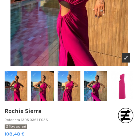
Rochie Sierra
Referinta
1305.0367.F03S
Stoc epuizat
108,48 €