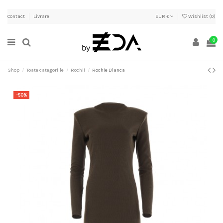
Contact
Livrare
EUR €
Wishlist (
0
)
0
Shop
Toate categoriile
Rochii
Rochie Blanca
-50%