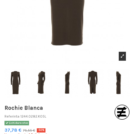
Rochie Blanca
Referinta
1244.0282.K05L
Lichidare stoc
37,78 €
75,55 €
-50%