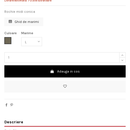
Livrare estimata: 1-3 zile lucratoare
Rochie midi conica
Ghid de marimi
Culoare
Marime
Kaki
Adauga in cos
Descriere