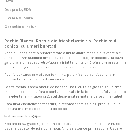
Detalii
Despre byEDA
Livrare si plata
Garantie si retur
Rochie Blanca. Rochie din tricot elastic rib. Rochie midi
conica, cu umeri buretati
Rochia Blanca este o reinterpretare a unuia dintre modelele favorite ale
sezonului. Am subliniat umerii cu pernite din burete, iar decolteul la baza
gatului are un aspect retro-future aliniat tendintelor. Croiala urmareste linia
corpului, lungimea este midi, fiind prevazuta cu slit la spate.
Rochia contureaza o silueta feminina, puternica, evidentiaza talia in
contrast cu umerii supradimensionati.
Poarta rochia Blanca alaturi de bocanci inalti cu talpa groasa sau cizme
inalte cu toc, cu sau fara o centura asortata in talie. In acest fel vei scoate
in evidenta feminitatea si gustul desavarsit in materie de vestimentatie!
Data fiind elasticitatea tesaturii, iti recomandam sa alegi produsul cu o
masura mai mica decat porti de obicei.
Instructiuni de ingrijire:
Spalare la 30 grade C, program delicate. A nu se folosi inalbitor. A nu se
usca la uscator de rufe cu tambur. A nu se stoarce prin rasucire. Uscare