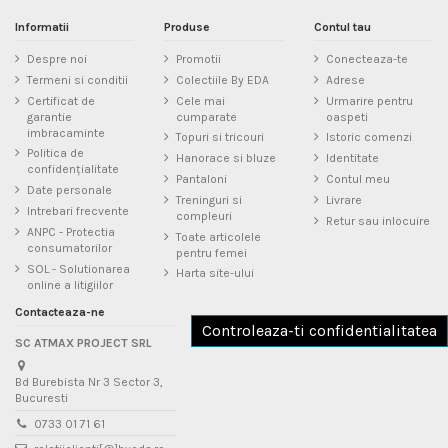
Informatii
Produse
Contul tau
Despre noi
Promotii
Conecteaza-te
Termeni si conditii
Colectiile By EDA
Adrese
Certificat de
Cele mai
Urmarire pentru
garantie
cumparate
oaspeti
imbracaminte
Topuri si tricouri
Istoric comenzi
Politica de
Hanorace si bluze
Identitate
confidențialitate
Pantaloni
Contul meu
Date personale
Treninguri si
Livrare
Intrebari frecvente
compleuri
Retur sau inlocuire
ANPC - Protectia
Toate articolele
consumatorilor
pentru femei
SOL - Solutionarea
Harta site-ului
online a litigiilor
Contacteaza-ne
Controleaza-ti confidentialitatea
SC ATMAX PROJECT SRL
Bd Burebista Nr 3 Sector 3,
Bucuresti
0733 01 71 61