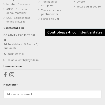
Treninguri si
Livrare
Intrebari frecvente
compleuri
Retur sau inlocuire
ANPC - Protectia
Toate articolele
consumatorilor
pentru femei
SOL - Solutionarea
Harta site-ului
online a litigiilor
Contacteaza-ne
Controleaza-ti confidentialitatea
SC ATMAX PROJECT SRL
Bd Burebista Nr 3 Sector 3,
Bucuresti
0733 01 71 61
relatiiclienti[@]byeda.ro
Urmareste-ne
Newsletter