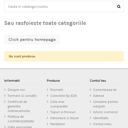
Sau rasfoieste toate categoriile
Click pentru homepage
Nu sunt produse.
Informatii
Produse
Contul tau
Despre noi
Promotii
Conecteaza-te
Termeni si conditii
Colectiile By EDA
Adrese
Certificat de
Cele mai
Urmarire pentru
garantie
cumparate
oaspeti
imbracaminte
Topuri si tricouri
Istoric comenzi
Politica de
Hanorace si bluze
Identitate
confidențialitate
Pantaloni
Contul meu
Date personale