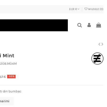
EUR €
Wishlist (
0
)
i Mint
.0208.M04M
67 €
-50%
ti din bumbac
marimi