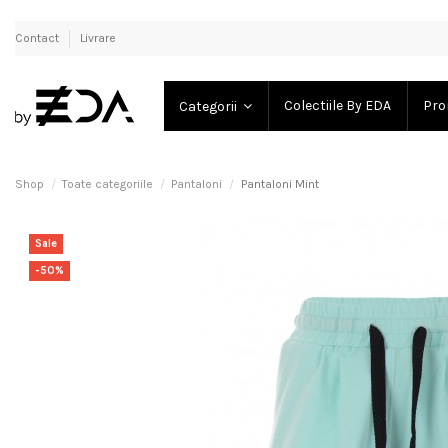
Contact
Livrare
Colectiile By EDA
Pro
Categorii
Shop
Toate categoriile
Pantaloni
Pantaloni Mint
Sale
-50%