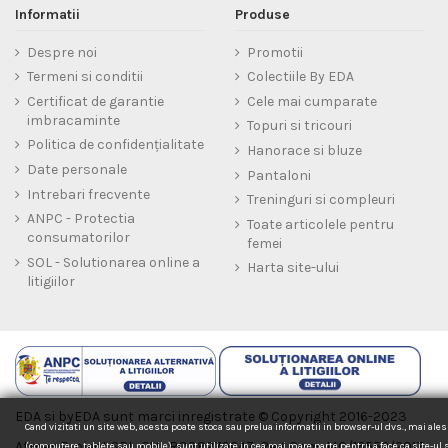
Informatii
Produse
Despre noi
Promotii
Termeni si conditii
Colectiile By EDA
Certificat de garantie
Cele mai cumparate
imbracaminte
Topuri si tricouri
Politica de confidențialitate
Hanorace si bluze
Date personale
Pantaloni
Intrebari frecvente
Treninguri si compleuri
ANPC - Protectia
Toate articolele pentru
consumatorilor
femei
SOL - Solutionarea online a
Harta site-ului
litigiilor
EDA si byEDA sunt marci inregistrate © Copyright 2016-2023
Cand vizitati un site web, acesta poate stoca sau prelua informatii in browser-ul dvs., mai ales
Atmax Project SRL, CUI: RO38279647, Reg. Com. J40/16552/2017
(computere, tablete sau mobile), sunt utilizate in cea mai mare parte pentru a face ca site-u