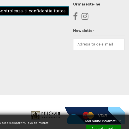
Urmareste-ne
Controleaza-ti confidentialitatea
Newsletter
Mai multe informatii
au despre dispozitivul dvs. de internet
Accepta toate