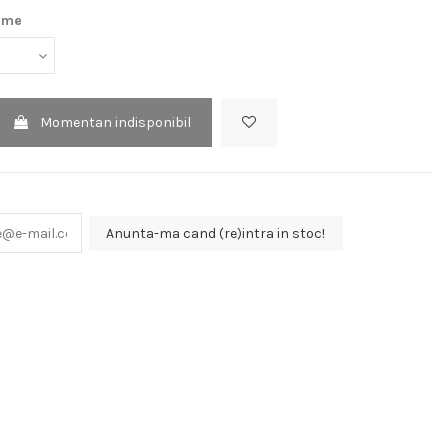
ime
Momentan indisponibil
Anunta-ma cand (re)intra in stoc!