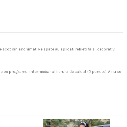
scot din anonimat. Pe spate au aplicati refileti falsi, decorativi,
 pe programul intermediar al fierului de calcat (2 puncte). A nu se
ricouri clasice la modele supradimensionate, de la hanorace cu
estimentare ale publicului atent la detalii.
astan
croire, coasere si finisare sa fie realizate la calitate optima
S
dusele finite sa aiba tinuta perfecta, sa isi pastreze culoarea si
 suplimentara de 21 lei.