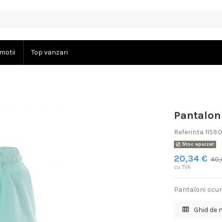
motii
Top vanzari
Pantalon
Referinta
1159
Stoc epuizat
20,34 €
40,
cu TVA
Pantaloni scur
Ghid de 