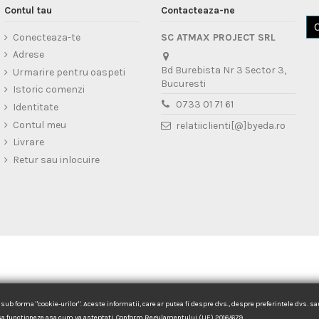
Contul tau
Contacteaza-ne
Conecteaza-te
SC ATMAX PROJECT SRL
Adrese
Bd Burebista Nr 3 Sector 3,
Urmarire pentru oaspeti
Bucuresti
Istoric comenzi
0733 01 71 61
Identitate
Contul meu
relatiiclienti[@]byeda.ro
Livrare
Retur sau inlocuire
 sub forma "cookie-urilor". Aceste informatii, care ar putea fi despre dvs., despre preferintele dvs. s
l sa functioneze asa cum va asteptati. Conform Regulamentului (UE) 2016/679