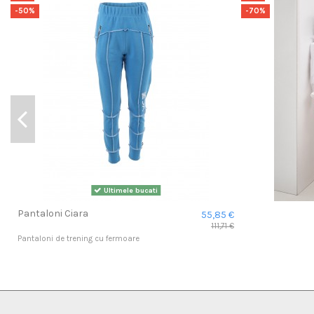
-50%
-70%
Ultimele bucati
Pantaloni Ciara
55,85 €
111,71 €
Pantaloni de trening cu fermoare