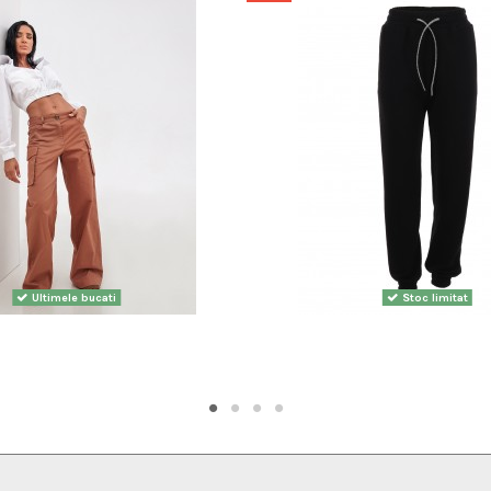
Ultimele bucati
Stoc limitat