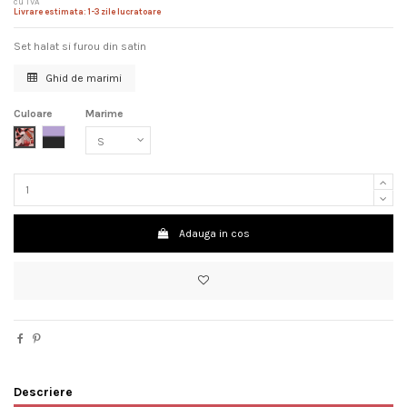
cu TVA
Livrare estimata: 1-3 zile lucratoare
Set halat si furou din satin
Ghid de marimi
Culoare
Marime
Multicolor baroc
Lila cu negru
Adauga in cos
Descriere