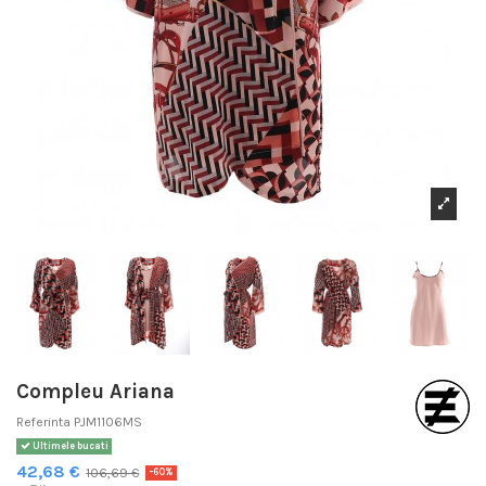
Compleu Ariana
Referinta
PJM1106MS
Ultimele bucati
42,68 €
106,69 €
-60%