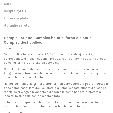
Detalii
Despre byEDA
Livrare si plata
Garantie si retur
Compleu Ariana. Compleu halat si furou din satin.
Compleu deshabillee.
Esential de stiut:
Setul contine halat cu maneci 3/4 si furou cu bretele ajustabile,
confectionate din satin superior, pretios. Pot fi purtate in casa, in pat sau,
de ce nu, si in oras - alegerea este a ta.
Compleul Ariana este aliatul tau in zilele cand te relaxezi sau lenevesti.
Atingerea voluptoasa a satinului, alaturi de croiala comoda te vor ajuta sa
te simti feminina si delicata.
Halatul cu maneci largi, trei sferturi si inchidere petrecuta poate fi purtat in
orice combinatie, iar furoul cu bretele ajustabile poate substitui oricand o
rochie de zi. Alege din variantele disponibile combinatia ta preferata si
lasa-te invaluita de confort si feminitate.
In functie de disponibilitatea tesaturilor la producatori, compleul Ariana
este confectionat pe urmatoarele combinatii (halat+furou):
- negru + dungi