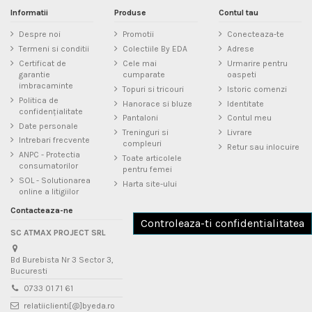
comisioane a bancii la care e deschis contul tau)
zi din Romania
Informatii
Produse
Contul tau
- ramburs la curier, in momentul livrarii (doar in Romania) - serviciu taxabil
Asadar, cand alegi un produs
byEDA
,
alegi un produs romanesc de calitate
de catre curier, inclus in costul de livrare
Despre noi
Promotii
Conecteaza-te
superioara
, pe care-l vei putea purta cu mandrie si placere zi de zi!
Termeni si conditii
Colectiile By EDA
Adrese
- PayPal (pentru comenzi in €), fara comision sau taxe suplimentare
Certificat de
Cele mai
Urmarire pentru
garantie
cumparate
oaspeti
imbracaminte
Topuri si tricouri
Istoric comenzi
Politica de
Hanorace si bluze
Identitate
confidențialitate
Pantaloni
Contul meu
Date personale
Treninguri si
Livrare
Intrebari frecvente
compleuri
Retur sau inlocuire
ANPC - Protectia
Toate articolele
consumatorilor
pentru femei
SOL - Solutionarea
Harta site-ului
online a litigiilor
Contacteaza-ne
Controleaza-ti confidentialitatea
SC ATMAX PROJECT SRL
Bd Burebista Nr 3 Sector 3,
Bucuresti
0733 01 71 61
relatiiclienti[@]byeda.ro