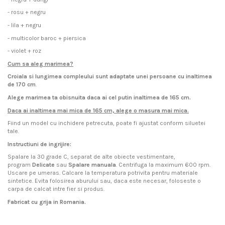
- rosu + negru
- lila + negru
- multicolor baroc + piersica
- violet + roz
Cum sa aleg marimea?
Croiala si lungimea compleului sunt adaptate unei persoane cu inaltimea
de 170 cm
.
Alege marimea ta obisnuita daca ai cel putin inaltimea de 165 cm.
Daca ai inaltimea mai mica de 165 cm, alege o masura mai mica.
Fiind un model cu inchidere petrecuta, poate fi ajustat conform siluetei
tale.
Instructiuni de ingrijire:
Spalare la 30 grade C, separat de alte obiecte vestimentare,
program
Delicate
sau
Spalare manuala
. Centrifuga la maximum 600 rpm.
Uscare pe umeras. Calcare la temperatura potrivita pentru materiale
sintetice. Evita folosirea aburului sau, daca este necesar, foloseste o
carpa de calcat intre fier si produs.
Fabricat cu grija in Romania.
Livram acest produs pe intreg teritoriul Romaniei si al Uniunii
byEDA
Pentru ca avem incredere totala in produsele noastre, garantam satisfactie
este, inainte de orice, o marca de imbracaminte de calitate
Gen
Femei
Europene prin curier rapid.
superioara, inspirata din cele mai noi tendinte internationale. De la tricouri
100%.